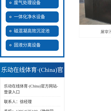
废气处理设备
一体化净水设备
磁混凝高效沉淀池
屠宰
固液分离设备
乐动在线体育·(China)官
方网站-登录入口
乐动在线体育·(China)官方网站-
登录入口
联系人：徐经理