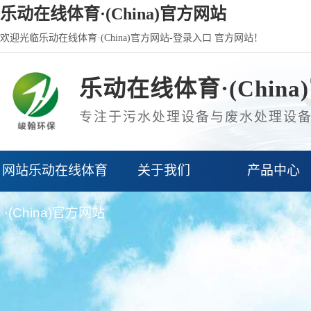
乐动在线体育·(China)官方网站
欢迎光临乐动在线体育·(China)官方网站-登录入口 官方网站！
乐动在线体育·(Chin
专注于污水处理设备与废水处理设
网站乐动在线体育
关于我们
产品中心
·(China)官方网站