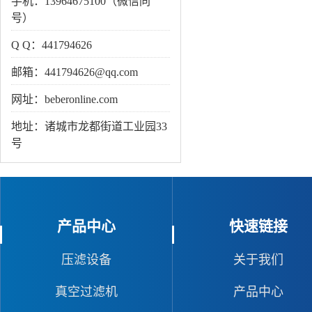
手机：13964675100（微信同
号）
Q Q：441794626
邮箱：441794626@qq.com
网址：beberonline.com
地址：诸城市龙都街道工业园33
号
产品中心
快速链接
压滤设备
关于我们
真空过滤机
产品中心