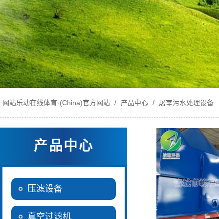
网站乐动在线体育·(China)官方网站
/
产品中心
/
屠宰污水处理设备
产品中心
压滤设备
真空过滤机