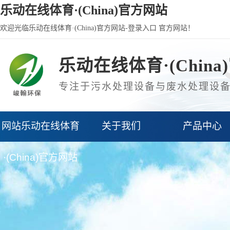
乐动在线体育·(China)官方网站
欢迎光临乐动在线体育·(China)官方网站-登录入口 官方网站！
乐动在线体育·(Chin
专注于污水处理设备与废水处理设
网站乐动在线体育
关于我们
产品中心
·(China)官方网站