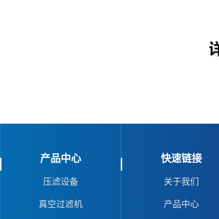
产品中心
快速链接
压滤设备
关于我们
真空过滤机
产品中心