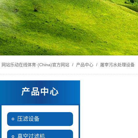
网站乐动在线体育·(China)官方网站
/
产品中心
/
屠宰污水处理设备
产品中心
压滤设备
真空过滤机