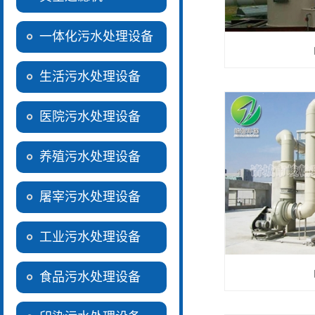
一体化污水处理设备
生活污水处理设备
医院污水处理设备
养殖污水处理设备
屠宰污水处理设备
工业污水处理设备
食品污水处理设备