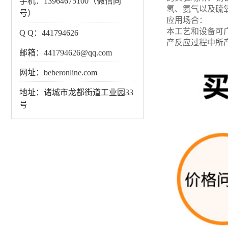
手机：13964675100（微信同
氢、氨气以及硫
号）
应用场合：
本工艺和设备可
Q Q：441794626
产反应过程中所
邮箱：441794626@qq.com
网址：beberonline.com
地址：诸城市龙都街道工业园33
号