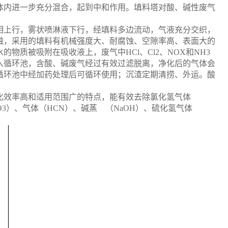
体内进一步充分混合，起到中和作用。填料塔对酸、碱性废气
相上行，雾状喷淋液下行，经填料多边流动，气液充分交织，
触，采用的填料有机械强度大、耐腐蚀、空隙率高、表面大的
质被吸附在吸收液上，废气中HCl、Cl2、NOX和NH3
入循环池，含酸、碱废气经过有效过滤脱离，净化后的气体会
循环池中经加药处理后可循环使用；沉渣定期清捞、外运。酸
化效率高和适用范围广的特点，能有效去除氯化氢气体
rO3）、气体（HCN）、碱蒸 （NaOH）、硫化氢气体