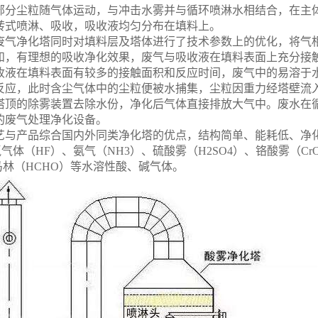
部分尘粒随气体运动，与冲击水雾并与循环喷淋水相结合，在主
转式喷淋、吸收，吸收液均匀分布在填料上。
废气净化塔同时对填料层及塔体进行了技术参数上的优化，将气
和，有理想的吸收净化效果，废气与吸收液在填料表面上充分接
液在填料表面有较多的接触面积和反应时间，废气中的易溶于水的物
反应，此时含尘气体中的尘粒便被水捕集，尘粒因重力经塔壁流
塔顶的除雾装置去除水份，净化后气体直接排放大气中。废水在
的废气处理净化设备。
艺与产品综合国内外同类净化塔的优点，结构简单、能耗低、净
氢气体（HF）、氨气（NH3）、硫酸雾（H2SO4）、铬酸雾（C
马林（HCHO）等水溶性酸、碱气体。