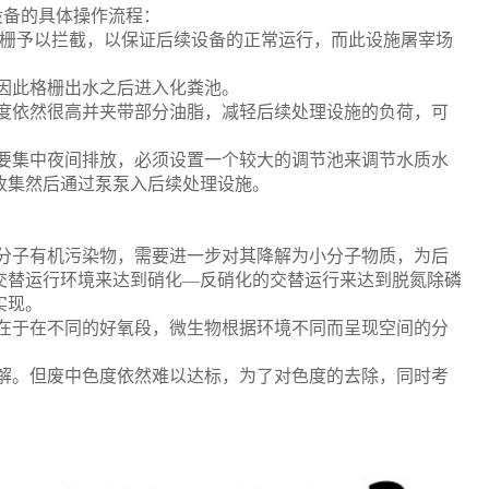
设备的具体操作流程：
格栅予以拦截，以保证后续设备的正常运行，而此设施屠宰场
因此格栅出水之后进入化粪池。
度依然很高并夹带部分油脂，减轻后续处理设施的负荷，可
要集中夜间排放，必须设置一个较大的调节池来调节水质水
收集然后通过泵泵入后续处理设施。
分子有机污染物，需要进一步对其降解为小分子物质，为后
交替运行环境来达到硝化—反硝化的交替运行来达到脱氮除磷
实现。
在于在不同的好氧段，微生物根据环境不同而呈现空间的分
解。但废中色度依然难以达标，为了对色度的去除，同时考