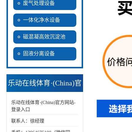
废气处理设备
一体化净水设备
磁混凝高效沉淀池
固液分离设备
乐动在线体育·(China)官
方网站-登录入口
乐动在线体育·(China)官方网站-
登录入口
联系人：徐经理