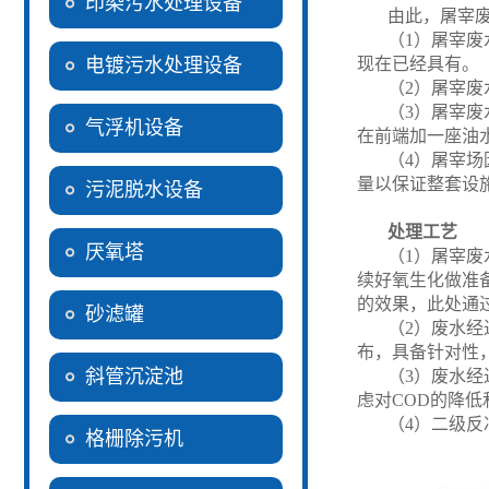
印染污水处理设备
由此，屠宰
（
1
）屠宰废
电镀污水处理设备
现在已经具有。
（
2
）屠宰废
（
3
）屠宰废
气浮机设备
在前端加一座油
（
4
）屠宰场
量以保证整套设
污泥脱水设备
处理工艺
厌氧塔
（
1
）屠宰废
续好氧生化做准
的效果，此处通
砂滤罐
（
2
）废水经
布，具备针对性
斜管沉淀池
（
3
）废水经
虑对
COD
的降低
（
4
）二级反
格栅除污机