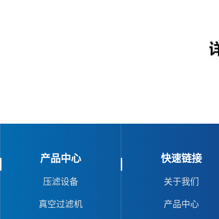
产品中心
快速链接
压滤设备
关于我们
真空过滤机
产品中心