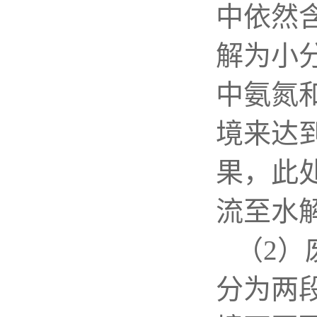
中依然
解为小
中氨氮
境来达
果，此
流至水
（
2
）
分为两