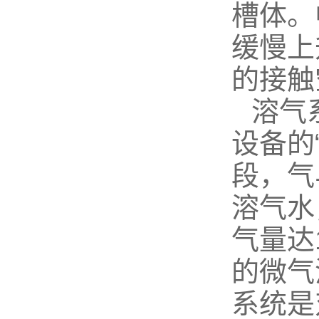
槽体。
缓慢上
的接触
溶气
设备的
段，气
溶气水
气量达
的微气
系统是