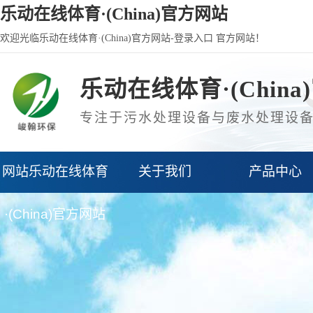
乐动在线体育·(China)官方网站
欢迎光临乐动在线体育·(China)官方网站-登录入口 官方网站！
乐动在线体育·(Chin
专注于污水处理设备与废水处理设
网站乐动在线体育
关于我们
产品中心
·(China)官方网站