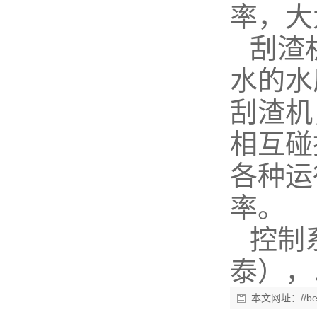
率，大
刮渣
水的水
刮渣机
相互碰
各种运
率。
控制
泰），
本文网址：
//b