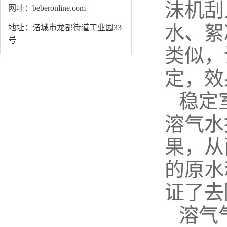
沫机刮
网址：beberonline.com
水、絮
地址：诸城市龙都街道工业园33
号
类似，
定，效
稳定
溶气水
果，从
的原水
证了去
溶气