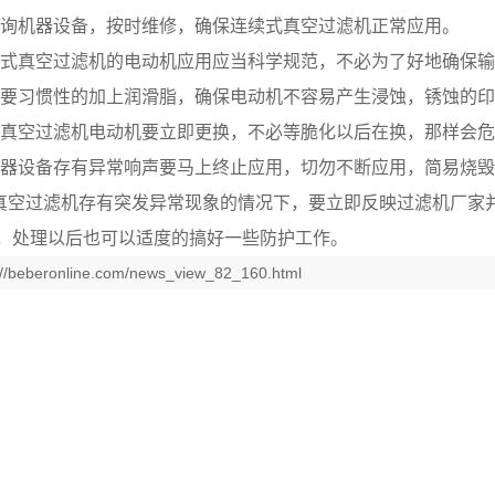
查询机器设备，按时维修，确保连续式真空过滤机正常应用。
续式真空过滤机的电动机应用应当科学规范，不必为了好地确保
机要习惯性的加上润滑脂，确保电动机不容易产生浸蚀，锈蚀的
式真空过滤机电动机要立即更换，不必等脆化以后在换，那样会
机器设备存有异常响声要马上终止应用，切勿不断应用，简易烧
真空过滤机存有突发异常现象的情况下，要立即反映过滤机厂家
，处理以后也可以适度的搞好一些防护工作。
//beberonline.com/news_view_82_160.html