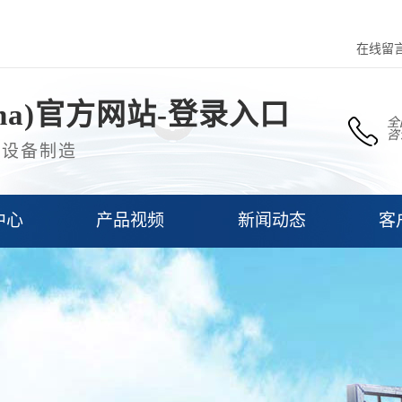
！
在线留
ina)官方网站-登录入口
全
咨
理设备制造
中心
产品视频
新闻动态
客