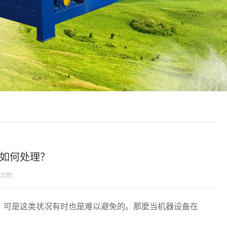
如何处理？
次数：
，可是这类状况有时也是难以避免的。那麼当机器设备在