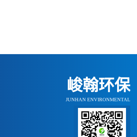
峻翰环保
JUNHAN ENVIRONMENTAL