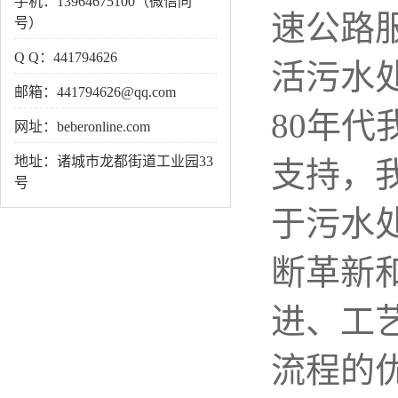
手机：13964675100（微信同
速公路
号）
Q Q：441794626
活污水
邮箱：441794626@qq.com
80
年代
网址：beberonline.com
地址：诸城市龙都街道工业园33
支持，
号
于污水
断革新
进、工
流程的