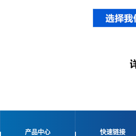
产品中心
快速链接