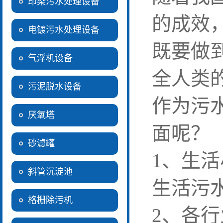
印染污水处理设备
的成效
电镀污水处理设备
既要做
气浮机设备
全人类
污泥脱水设备
作为污
厌氧塔
面呢？
砂滤罐
1
、生活
斜管沉淀池
生活污
格栅除污机
2
、各行