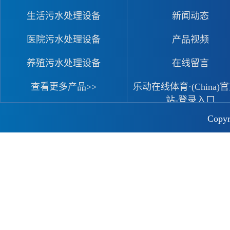
生活污水处理设备
新闻动态
医院污水处理设备
产品视频
养殖污水处理设备
在线留言
查看更多产品>>
乐动在线体育·(China)
站-登录入口
Cop