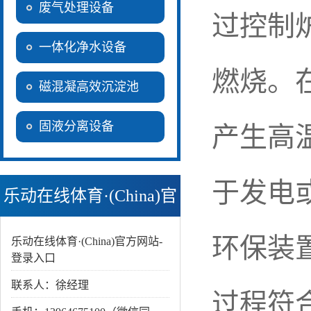
废气处理设备
过控制
一体化净水设备
燃烧。
磁混凝高效沉淀池
固液分离设备
产生高
于发电
乐动在线体育·(China)官
方网站-登录入口
环保装
乐动在线体育·(China)官方网站-
登录入口
联系人：徐经理
过程符