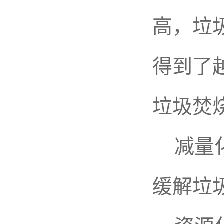
高，垃
得到了
垃圾焚
减量化
缓解垃