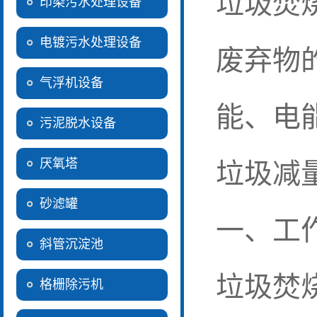
垃圾焚
印染污水处理设备
电镀污水处理设备
废弃物
气浮机设备
能、电
污泥脱水设备
厌氧塔
垃圾减
砂滤罐
一、工
斜管沉淀池
垃圾焚
格栅除污机