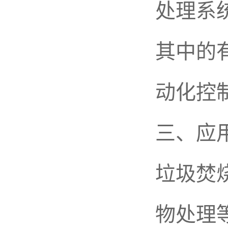
处理系
其中的
动化控
三、应
垃圾焚
物处理