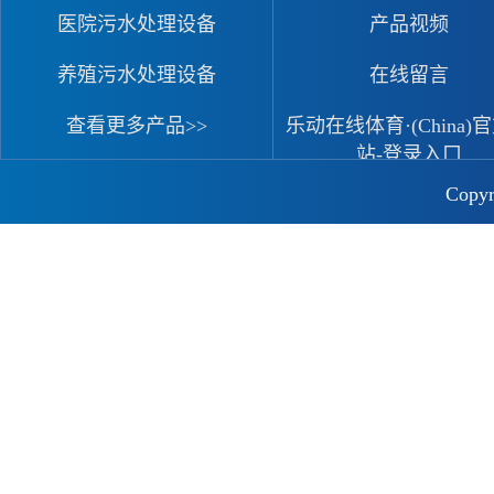
医院污水处理设备
产品视频
养殖污水处理设备
在线留言
查看更多产品>>
乐动在线体育·(China)
站-登录入口
Cop