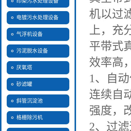
印染污水处理设备
机以过
电镀污水处理设备
上，充
气浮机设备
平带式
污泥脱水设备
效率高
厌氧塔
1、自动
砂滤罐
连续自
斜管沉淀池
强度，
格栅除污机
2、过