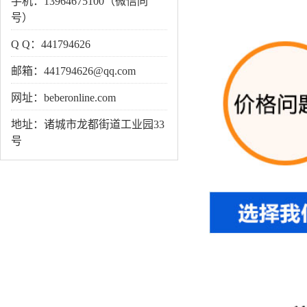
手机：13964675100（微信同
号）
Q Q：441794626
邮箱：441794626@qq.com
网址：beberonline.com
地址：诸城市龙都街道工业园33
号