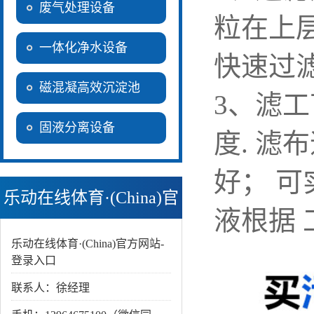
废气处理设备
粒在上
一体化净水设备
快速过滤
磁混凝高效沉淀池
3、滤工
固液分离设备
度. 滤
好； 
乐动在线体育·(China)官
液根据
方网站-登录入口
乐动在线体育·(China)官方网站-
登录入口
联系人：徐经理