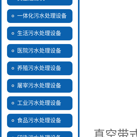
一体化污水处理设备
生活污水处理设备
医院污水处理设备
养殖污水处理设备
屠宰污水处理设备
工业污水处理设备
食品污水处理设备
真空带