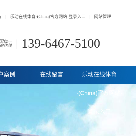
言
乐动在线体育·(China)官方网站-登录入口
网站管理
|
|
139-6467-5100
国统一
询热线
户案例
在线留言
乐动在线体育
·(China)官方网站-
登录入口