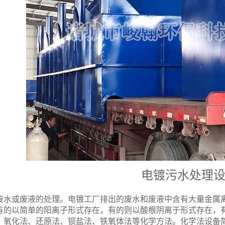
电镀污水处理
废水或废液的处理。电镀工厂排出的废水和废液中含有大量金属
有的以简单的阳离子形式存在，有的则以酸根阴离于形式存在，
、氧化法、还原法、钡盐法、铁氧体法等化学方法。化学法设备