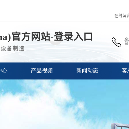
！
在线留
ina)官方网站-登录入口
全
咨
理设备制造
中心
产品视频
新闻动态
客