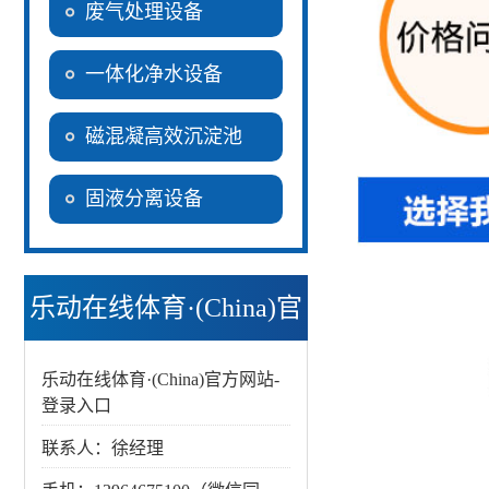
废气处理设备
一体化净水设备
磁混凝高效沉淀池
固液分离设备
乐动在线体育·(China)官
方网站-登录入口
乐动在线体育·(China)官方网站-
登录入口
联系人：徐经理