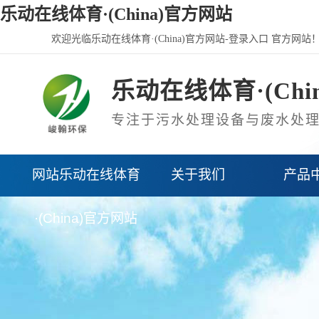
乐动在线体育·(China)官方网站
欢迎光临乐动在线体育·(China)官方网站-登录入口 官方网站
乐动在线体育·(Ch
专注于污水处理设备与废水处
网站乐动在线体育
关于我们
产品
·(China)官方网站