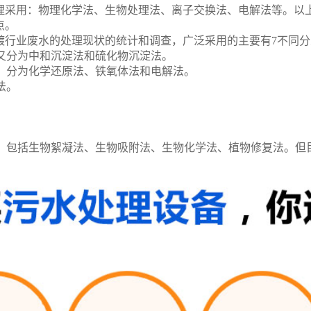
理采用：物理化学法、生物处理法、离子交换法、电解法等。以
点。
镀行业废水的处理现状的统计和调查，广泛采用的主要有7不同分
，又分为中和沉淀法和硫化物沉淀法。
理，分为化学还原法、铁氧体法和电解法。
法。
技术，包括生物絮凝法、生物吸附法、生物化学法、植物修复法。