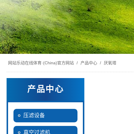
网站乐动在线体育·(China)官方网站
/
产品中心
/
厌氧塔
产品中心
压滤设备
真空过滤机