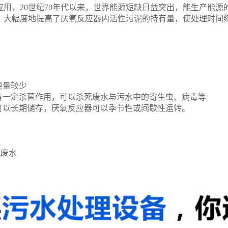
应用，20世纪70年代以来，世界能源短缺日益突出，能生产能
，大幅度地提高了厌氧反应器内活性污泥的持有量，使处理时间
：
要量较少
程有一定杀菌作用，可以杀死废水与污水中的寄生虫、病毒等
泥可以长期储存，厌氧反应器可以季节性或间歇性运转。
水
机废水