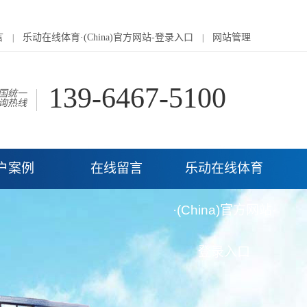
言
乐动在线体育·(China)官方网站-登录入口
网站管理
|
|
139-6467-5100
国统一
询热线
户案例
在线留言
乐动在线体育
·(China)官方网站-
登录入口