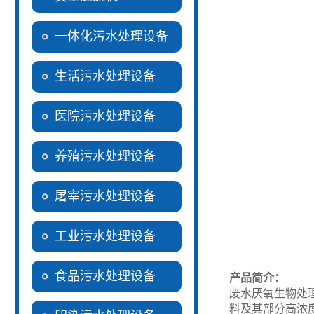
一体化污水处理设备
生活污水处理设备
医院污水处理设备
养殖污水处理设备
屠宰污水处理设备
工业污水处理设备
食品污水处理设备
产品简介：
废水厌氧生物处
料及其部分高浓