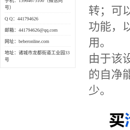
手机：13964675100（微信同
转；可
号）
Q Q：441794626
功能，
邮箱：441794626@qq.com
用。
网址：beberonline.com
地址：诸城市龙都街道工业园33
由于该
号
的自净
少。