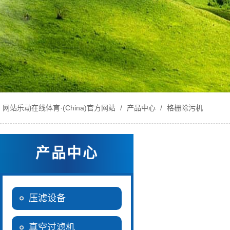
网站乐动在线体育·(China)官方网站
/
产品中心
/
格栅除污机
产品中心
压滤设备
真空过滤机