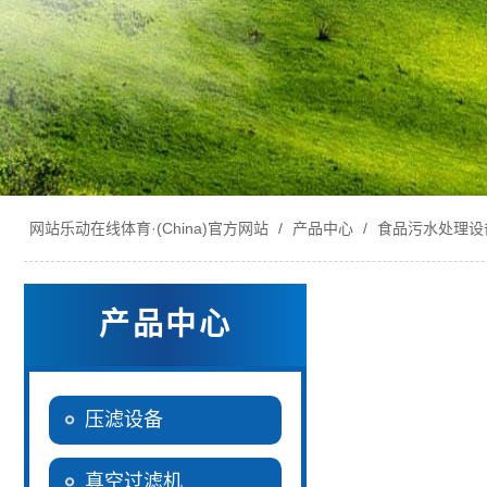
网站乐动在线体育·(China)官方网站
/
产品中心
/
食品污水处理设
产品中心
压滤设备
真空过滤机