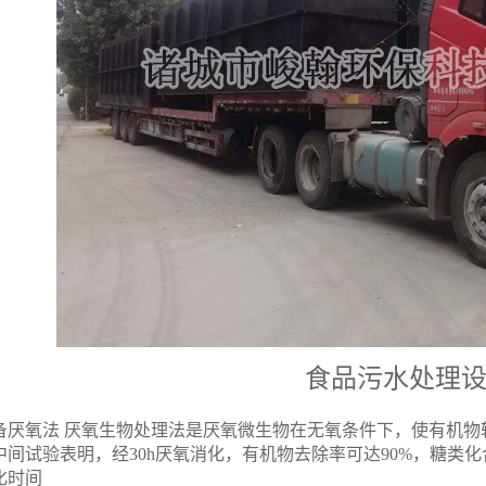
食品污水处理
备厌氧法 厌氧生物处理法是厌氧微生物在无氧条件下，使有机物
中间试验表明，经30h厌氧消化，有机物去除率可达90%，糖类
化时间