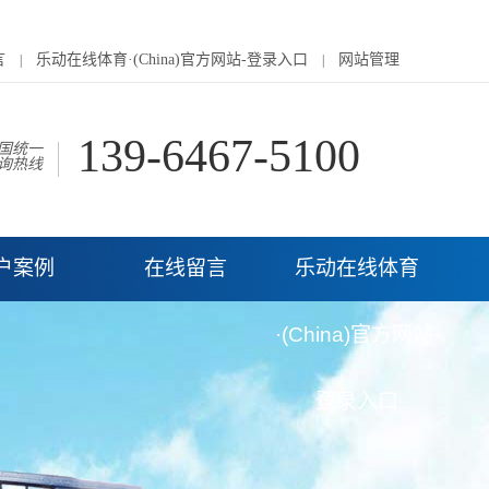
言
乐动在线体育·(China)官方网站-登录入口
网站管理
|
|
139-6467-5100
国统一
询热线
户案例
在线留言
乐动在线体育
·(China)官方网站-
登录入口