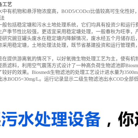
备工艺
中有机物和悬浮物浓度高，BOD5/CODcr比值较高可生化性
法
一般包括稳定塘和污水土地处理系统，它们均具有投资少和运行
生产季节性比较强，更适宜采用稳定塘处理，一般春秋为旺季，
经研究豌豆罐头废水在稳定塘内降解情况，废水经五个月储存后，
虑采用稳定塘，土地处理法处理，既节省基建投资和运行管理费
是在提供游离氧的情况下，以好氧微生物处理工艺为主，使有机
质滤料，利用空气震荡方式设计了一种高负荷生物滤池即Biosm
好的效果。Biosmedi生物滤池的处理工艺设计进水量为3500m3/d
g/L,出水BOD5=30mg/L。运行记录显示二级生物滤池出水COD全部