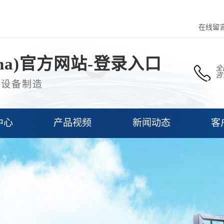
！
在线留
ina)官方网站-登录入口
全
咨
理设备制造
中心
产品视频
新闻动态
客