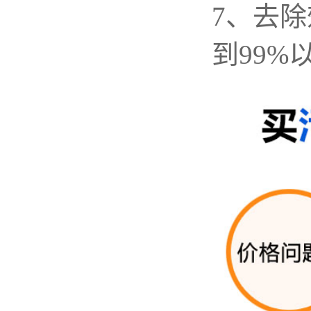
7、去除
到99