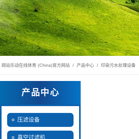
网站乐动在线体育·(China)官方网站
/
产品中心
/
印染污水处理设备
产品中心
压滤设备
真空过滤机