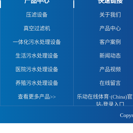
产品中心
快速链接
压滤设备
关于我们
真空过滤机
产品中心
一体化污水处理设备
客户案例
生活污水处理设备
新闻动态
医院污水处理设备
产品视频
养殖污水处理设备
在线留言
查看更多产品>>
乐动在线体育·(China)
站-登录入口
Cop