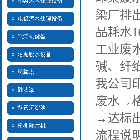
印染污水处理设备
染厂排
电镀污水处理设备
品耗水1
气浮机设备
工业废
污泥脱水设备
碱、纤
厌氧塔
我公司
砂滤罐
废水→
斜管沉淀池
→达标
格栅除污机
流程说