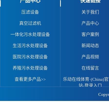
产品中心
快速链接
压滤设备
关于我们
真空过滤机
产品中心
一体化污水处理设备
客户案例
生活污水处理设备
新闻动态
医院污水处理设备
产品视频
养殖污水处理设备
在线留言
查看更多产品>>
乐动在线体育·(China)
站-登录入口
Cop