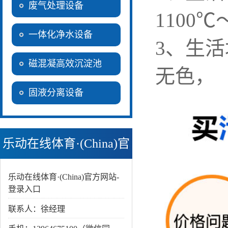
废气处理设备
1100
一体化净水设备
3、生
磁混凝高效沉淀池
无色，
固液分离设备
乐动在线体育·(China)官
方网站-登录入口
乐动在线体育·(China)官方网站-
登录入口
联系人：徐经理