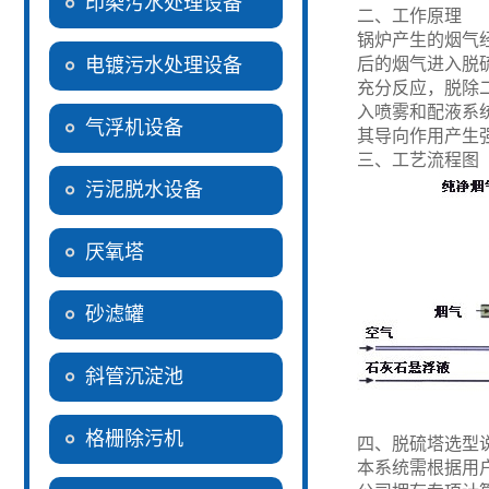
印染污水处理设备
二、工作原理
锅炉产生的烟气
电镀污水处理设备
后的烟气进入脱
充分反应，脱除
入喷雾和配液系
气浮机设备
其导向作用产生
三、工艺流程图
污泥脱水设备
厌氧塔
砂滤罐
斜管沉淀池
格栅除污机
四、脱硫塔选型
本系统需根据用