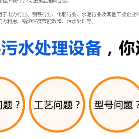
算程序软件，保证选型准确合理。
用于电力行业、钢铁行业、化肥行业、水泥行业及其他工业企业
气再利用、锅炉深度节能改造、污水处理等。