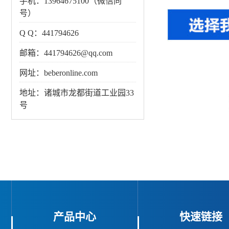
手机：13964675100（微信同
号）
Q Q：441794626
邮箱：441794626@qq.com
网址：beberonline.com
地址：诸城市龙都街道工业园33
号
产品中心
快速链接