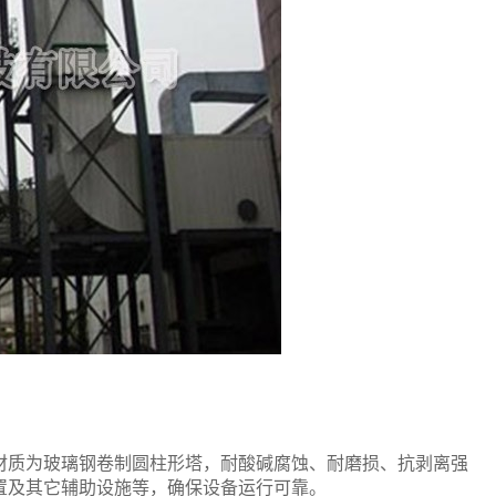
材质为玻璃钢卷制圆柱形塔，耐酸碱腐蚀、耐磨损、抗剥离强
置及其它辅助设施等，确保设备运行可靠。