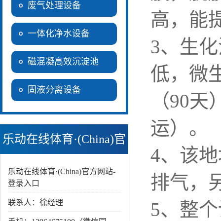
废气处理设备
高，能
一体化净水设备
3、生
磁混凝高效沉淀池
低，微
固液分离设备
（90
运）。
乐动在线体育·(China)官
4、该
方网站-登录入口
乐动在线体育·(China)官方网站-
排气，
登录入口
联系人：徐经理
5、整