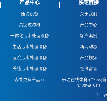
产品中心
快速链接
压滤设备
关于我们
真空过滤机
产品中心
一体化污水处理设备
客户案例
生活污水处理设备
新闻动态
医院污水处理设备
产品视频
养殖污水处理设备
在线留言
查看更多产品>>
乐动在线体育·(China)
站-登录入口
Cop