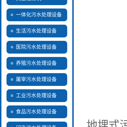
一体化污水处理设备
生活污水处理设备
医院污水处理设备
养殖污水处理设备
屠宰污水处理设备
工业污水处理设备
食品污水处理设备
地埋式