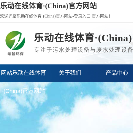
乐动在线体育·(China)官方网站
欢迎光临乐动在线体育·(China)官方网站-登录入口 官方网站！
乐动在线体育·(Chin
专注于污水处理设备与废水处理设
网站乐动在线体育
关于我们
产品中心
·(China)官方网站