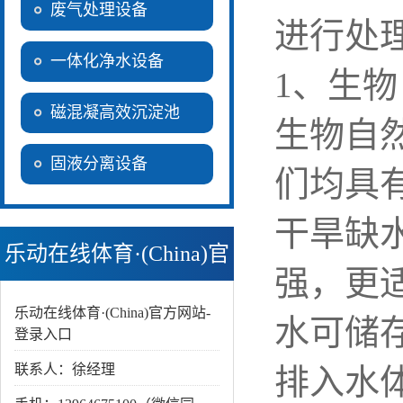
废气处理设备
进行处
一体化净水设备
1、生
磁混凝高效沉淀池
生物自
固液分离设备
们均具
干旱缺
乐动在线体育·(China)官
强，更
方网站-登录入口
乐动在线体育·(China)官方网站-
水可储
登录入口
联系人：徐经理
排入水