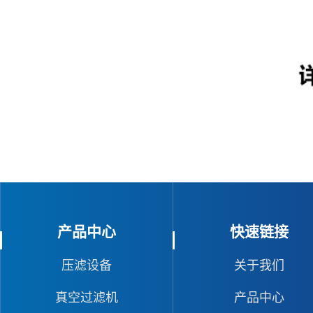
产品中心
快速链接
压滤设备
关于我们
真空过滤机
产品中心