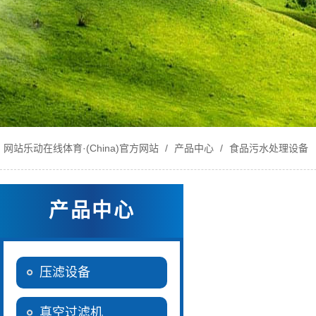
网站乐动在线体育·(China)官方网站
/
产品中心
/
食品污水处理设备
产品中心
压滤设备
真空过滤机