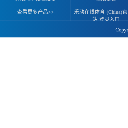
查看更多产品>>
乐动在线体育·(China)
站-登录入口
Cop