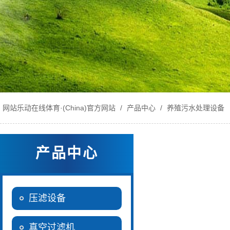
网站乐动在线体育·(China)官方网站
/
产品中心
/
养殖污水处理设备
产品中心
压滤设备
真空过滤机