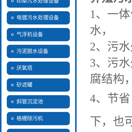
印染污水处理设备
1、一
电镀污水处理设备
水，
气浮机设备
2、污
污泥脱水设备
3、污
厌氧塔
腐结构
砂滤罐
4、节
斜管沉淀池
下，也
格栅除污机