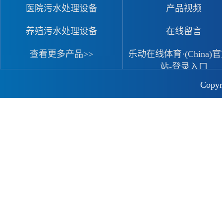
医院污水处理设备
产品视频
养殖污水处理设备
在线留言
查看更多产品>>
乐动在线体育·(China)
站-登录入口
Cop