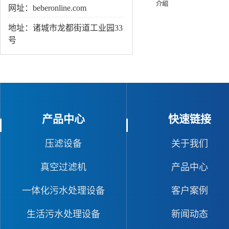
介绍
网址：beberonline.com
地址：诸城市龙都街道工业园33
号
产品中心
快速链接
压滤设备
关于我们
真空过滤机
产品中心
一体化污水处理设备
客户案例
生活污水处理设备
新闻动态