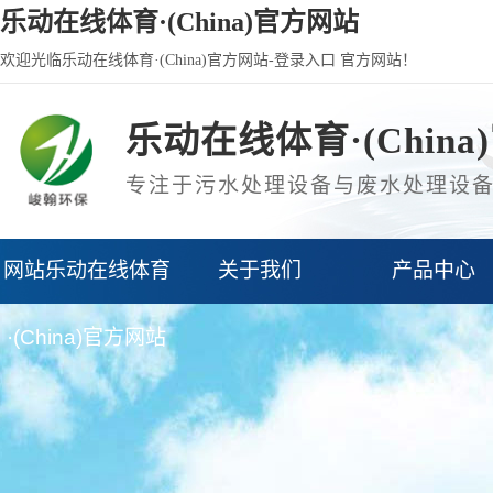
乐动在线体育·(China)官方网站
欢迎光临乐动在线体育·(China)官方网站-登录入口 官方网站！
乐动在线体育·(Chin
专注于污水处理设备与废水处理设
网站乐动在线体育
关于我们
产品中心
·(China)官方网站